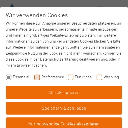
Wir verwenden Cookies
Wir können diese zur Analyse unserer Besucherdaten platzieren, um
unsere Website zu verbessern, personalisierte Inhalte anzuzeigen
und Ihnen ein großartiges Website-Erlebnis zu bieten. Für weitere
Informationen zu den von uns verwendeten Cookies klicken Sie bitte
auf „Weitere Informationen anzeigen“. Sollten Sie zu einem späteren
Zeitpunkt die Nutzung der Cookies nicht mehr wünschen, können Sie
Augustinus Gruppe
diese Cookies in der Datenschutzerklärung deaktivieren und/oder in
Aktuelle News
Ihrem Browser löschen.
Essenziell
Performance
Funktional
Werbung
Alle akzeptieren
Speichern & schließen
Start bei der St. Augustinus Gruppe: Rainer Pappert ist
dritter Geschäftsführer
Nur notwendige Cookies akzeptieren