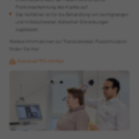
Positionserkennung des Kopfes auf.
Das Verfahren ist für die Behandlung von leichtgradigen
und mittelschweren Alzheimer-Erkrankungen
zugelassen.
Weitere Informationen zur Transkraniellen Pulsstimulation
finden Sie hier:
Download TPS-Infoflyer