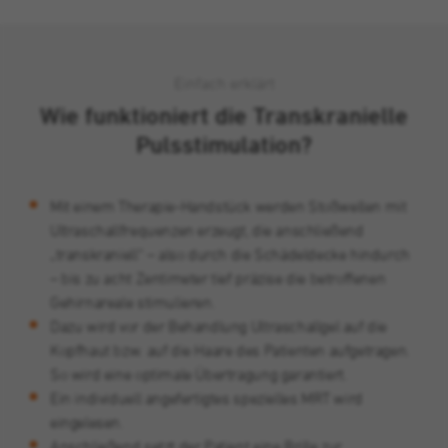
Cookie von Double Click (Google), mit dem
Zweck
wir unsere Werbekampagnen analysieren
und optimieren können.
Einfach erklärt
Wie funktioniert die Transkranielle
Pulsstimulation?
Mit einem Therapie-Handstück werden Stoßwellen mit
Ultraschallfrequenzen erzeugt, die anschließend
„transkraniell“ – also durch die Schädeldecke hindurch
– bis zu acht Zentimeter tief präzise die betroffenen
Gehirnareale stimulieren.
Dazu wird vor der Behandlung Ultraschallgel auf die
Kopfhaut bzw. auf die Haare des Patienten aufgetragen.
So wird eine optimale Übertragung garantiert.
Ein individuell angefertigtes spezielles MRT wird
eingelesen.
Anschließend setzt der Patient eine Brille zur