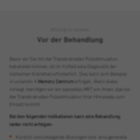
Wichtig zu wissen
Vor der Behandlung
Bevor wir Sie mit der Transkraniellen Pulsstimulation
behandeln können, ist im Vorfeld eine Diagnostik der
Alzheimer-Krankheit erforderlich. Dies kann zum Beispiel
in unserem
Memory Zentrum
erfolgen. Wenn diese
vorliegt, benötigen wir ein spezielles MRT von Ihnen, das bei
der Transkraniellen Pulsstimulation Ihrer Hirnareale zum
Einsatz kommt.
Bei den folgenden Indikationen kann eine Behandlung
leider nicht erfolgen:
Kürzlich zurückliegende Blutungen bzw. eine generelle