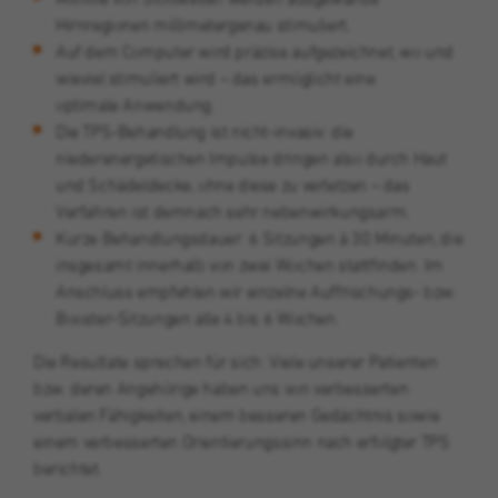
Hirnregionen millimetergenau stimuliert.
Auf dem Computer wird präzise aufgezeichnet, wo und
wieviel stimuliert wird – das ermöglicht eine
optimale Anwendung.
Die TPS-Behandlung ist nicht-invasiv: die
niederenergetischen Impulse dringen also durch Haut
und Schädeldecke, ohne diese zu verletzen – das
Verfahren ist demnach sehr nebenwirkungsarm.
Kurze Behandlungsdauer: 6 Sitzungen à 30 Minuten, die
insgesamt innerhalb von zwei Wochen stattfinden. Im
Anschluss empfehlen wir einzelne Auffrischungs- bzw.
Booster-Sitzungen alle 4 bis 6 Wochen.
Die Resultate sprechen für sich: Viele unserer Patienten
bzw. deren Angehörige haben uns von verbesserten
verbalen Fähigkeiten, einem besseren Gedächtnis sowie
einem verbesserten Orientierungssinn nach erfolgter TPS
berichtet.