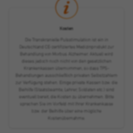
Kosten
Die Transkranielle Pulsstimulation ist ein in
Deutschland CE-zertifiziertes Medizinprodukt zur
Behandlung von Morbus Alzheimer. Aktuell wird
dieses jedoch noch nicht von den gesetzlichen
Krankenkassen übernommen, so dass TPS-
Behandlungen ausschließlich privaten Selbstzahlern
zur Verfügung stehen. Einige private Kassen bzw. die
Beihilfe (Staatsbeamte, Lehrer, Soldaten etc.) sind
eventuell bereit, die Kosten zu übernehmen. Bitte
sprechen Sie im Vorfeld mit Ihrer Krankenkasse
bzw. der Beihilfe über eine mögliche
Kostenübernahme.