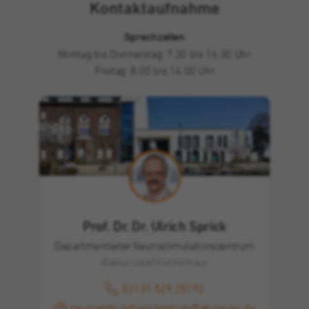
Kontaktaufnahme
Sprechzeiten
Montag bis Donnerstag: 7.30 bis 16.30 Uhr
Freitag: 8.00 bis 14.00 Uhr
Prof. Dr. Dr. Ulrich Sprick
Departmentleiter Neurostimulationszentrum
Alexius/Josef Krankenhaus
02131 529 25192
neurostimulationszentrum@ak-neuss.de