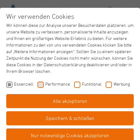
Wir verwenden Cookies
Wir können diese zur Analyse unserer Besucherdaten platzieren, um
unsere Website zu verbessern, personalisierte Inhalte anzuzeigen
und Ihnen ein großartiges Website-Erlebnis zu bieten. Für weitere
Informationen zu den von uns verwendeten Cookies klicken Sie bitte
auf „Weitere Informationen anzeigen“. Sollten Sie zu einem späteren
Zeitpunkt die Nutzung der Cookies nicht mehr wünschen, können Sie
Hilfe bei Alzheimer-Demenz
diese Cookies in der Datenschutzerklärung deaktivieren und/oder in
Transkranielle Pulsstimulation
Ihrem Browser löschen.
Essenziell
Performance
Funktional
Werbung
Alle akzeptieren
Speichern & schließen
Professor Dr. Dr. Ulrich Sprick
Nur notwendige Cookies akzeptieren
Departmentleiter Neurostimulationszentrum und Departmentleiter