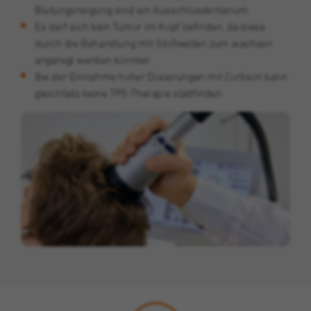
Blutungsneigung sind ein Ausschlusskriterium
Es darf sich kein Tumor im Kopf befinden, da diese
durch die Behandlung mit Stoßwellen zum wachsen
angeregt werden könnten
Bei der Einnahme hoher Dosierungen mit Cortison kann
gleichfalls keine TPS-Therapie stattfinden