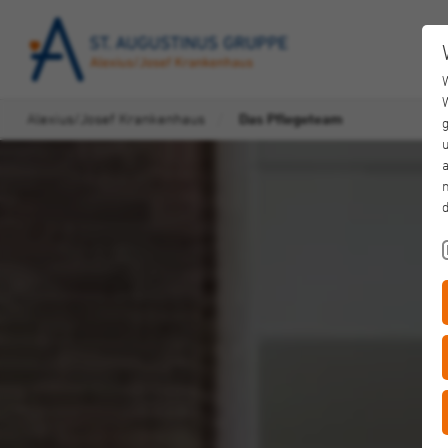
Alexius/Josef Krankenhaus
Das Pflegeteam
u
a