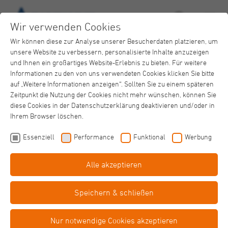
Wir verwenden Cookies
Wir können diese zur Analyse unserer Besucherdaten platzieren, um
unsere Website zu verbessern, personalisierte Inhalte anzuzeigen
und Ihnen ein großartiges Website-Erlebnis zu bieten. Für weitere
Informationen zu den von uns verwendeten Cookies klicken Sie bitte
auf „Weitere Informationen anzeigen“. Sollten Sie zu einem späteren
Zeitpunkt die Nutzung der Cookies nicht mehr wünschen, können Sie
Hilfe bei psychischen Erkrankungen im Alter
diese Cookies in der Datenschutzerklärung deaktivieren und/oder in
Gerontopsychiatrie
Ihrem Browser löschen.
Essenziell
Performance
Funktional
Werbung
Alle akzeptieren
Speichern & schließen
Psychische Erkrankungen im höheren Lebensalter können
den Alltag stark belasten, für Betroffene ebenso wie für
Nur notwendige Cookies akzeptieren