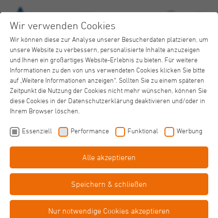
Wir verwenden Cookies
Wir können diese zur Analyse unserer Besucherdaten platzieren, um
unsere Website zu verbessern, personalisierte Inhalte anzuzeigen
und Ihnen ein großartiges Website-Erlebnis zu bieten. Für weitere
Informationen zu den von uns verwendeten Cookies klicken Sie bitte
auf „Weitere Informationen anzeigen“. Sollten Sie zu einem späteren
Zeitpunkt die Nutzung der Cookies nicht mehr wünschen, können Sie
Alexius/Josef Krankenhaus
diese Cookies in der Datenschutzerklärung deaktivieren und/oder in
Aktuelle News vom 21. Februar
Ihrem Browser löschen.
Essenziell
Performance
Funktional
Werbung
Alle akzeptieren
Speichern & schließen
Kinderprinzenpaar bringt Stimmung ins Alexius/Josef
Krankenhaus
Nur notwendige Cookies akzeptieren