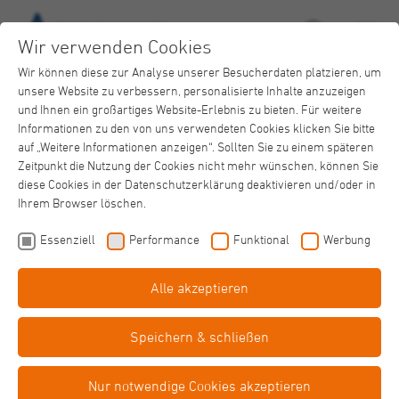
Wir verwenden Cookies
Wir können diese zur Analyse unserer Besucherdaten platzieren, um
unsere Website zu verbessern, personalisierte Inhalte anzuzeigen
und Ihnen ein großartiges Website-Erlebnis zu bieten. Für weitere
Informationen zu den von uns verwendeten Cookies klicken Sie bitte
auf „Weitere Informationen anzeigen“. Sollten Sie zu einem späteren
Zeitpunkt die Nutzung der Cookies nicht mehr wünschen, können Sie
Alexius/Josef Krankenhaus
diese Cookies in der Datenschutzerklärung deaktivieren und/oder in
Aktuelle News vom 11. Dezember 2019
Ihrem Browser löschen.
Essenziell
Performance
Funktional
Werbung
Alle akzeptieren
Speichern & schließen
Ausgezeichnet digital!
Nur notwendige Cookies akzeptieren