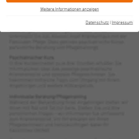
Sie haben sich entschieden, Ihren Angehörigen oder
eine nahestehende Person mit psychiatrischer
Weitere Informationen anzeigen
Essenziell
Erkrankung zu begleiten, zu unterstützen oder zu
pflegen. Für Sie als Angehörige kann diese oft
Diese Cookies sind für eine gute Funktionalität unserer Website
Datenschutz
|
Impressum
langjährige Begleitung seelische und körperliche
erforderlich und können in unserem System nicht ausgeschaltet
Belastungen mit sich bringen. In dieser Situation
werden.
unterstützt Sie das Alexius/Josef Krankenhaus mit der
Familialen Pflege. Dazu gehören psychiatrische Kurse,
Cookie-Informationen anzeigen
persönliche Beratung und Pflegetrainings.
Name
cookie_optin
Psychiatrischer Kurs
Anbieter
St. Augustinus Kliniken gGmbH
In drei Kurseinheiten zu je drei Stunden erhalten Sie
Performance
Informationen über das jeweilige psychiatrische
Wir verwenden diese Cookies, um statistische Informationen über
Krankheitsbild und spezielle Pflegetechniken. Sie
Laufzeit
1 Jahr
unsere Website zu sammeln. Sie werden zur Leistungsmessung
bekommen hilfreiche Tipps zum Umgang mit Ihrem
und -verbesserung verwendet.
Angehörigen und weitere Hilfsangebote.
Dieses Cookie wird verwendet, um Ihre
Zweck
Cookie-Einstellungen für diese Website zu
Individuelle Beratung/Pflegetraining
Cookie-Informationen anzeigen
Name
_pk_id
Während der Behandlung Ihres Angehörigen stehen wir
speichern.
Ihnen mit Rat und Tat zur Seite. Stellen Sie uns Ihre
Anbieter
St. Augustinus Gruppe
persönlichen Fragen - wir informieren Sie umfassend
Funktional
zum Krankheitsbild. Vor Ort erklären wir Ihnen
Wir verwenden diese Cookies, um die Funktionalität unserer
Name
PHPSESSID, fe_typo_user
Pflegetechniken und berücksichtigen dabei Ihr
Laufzeit
13 Monate
Website zu verbessern und die Personalisierung zu ermöglichen,
häusliches Umfeld.
beispielsweise über Live-Chats, Videos und die Verwendung von
Anbieter
St. Augustinus Kliniken gGmbH