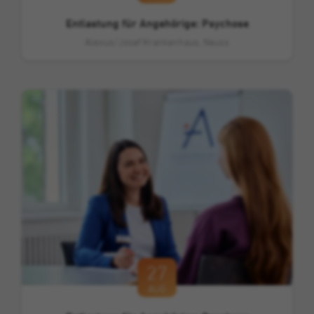
Cookie von Double Click (Google), mit dem
Entlastung für Angehörige: Psychose
Zweck
wir unsere Werbekampagnen analysieren
Alexius/Josef Krankenhaus, Neuss
und optimieren können.
27
AUG